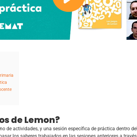
primaria
tica
docente
gos de Lemon?
o de actividades, y una sesión específica de práctica dentro d
epasar los saberes trabajados en las sesiones anteriores a travé