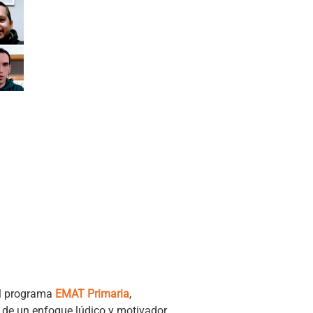
el programa
EMAT Primaria
,
s de un enfoque lúdico y motivador.