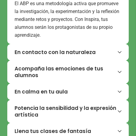
El ABP es una metodología activa que promueve
la investigación, la experimentación y la reflexión
mediante retos y proyectos. Con Inspira, tus
alumnos serán los protagonistas de su propio
aprendizaje.
En contacto con la naturaleza
La neurociencia confirma que los niños que
Acompaña las emociones de tus
aprenden en contacto con el entorno natural
alumnos
tienen menos estrés y son más reflexivos. El
Trabaja la conciencia emocional, la elección
programa incluye material manipulativo natural,
En calma en tu aula
personal y la responsabilidad individual y social.
actividades exteriores y huerto escolar.
Con Inspira, los niños aprenden a identificar sus
¡Integramos la naturaleza en el aula!
Practicarás el
mindfulness
y el yoga, disciplinas
Potencia la sensibilidad y la expresión
emociones, regular su respuesta, comunicar y
que los ayudarán a aprender con un buen
artística
actuar en consecuencia con ellas.
desarrollo cognitivo, intelectual y emocional.
Potencia el desarrollo emocional, la creatividad y
Llena tus clases de fantasía
la comunicación no verbal, fomentando también