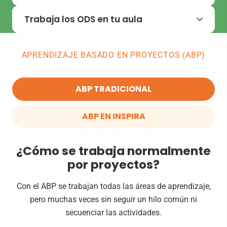
la autoestima y el pensamiento divergente,
Los proyectos globalizados de Inspira se
Trabaja los ODS en tu aula
fundamentales para un aprendizaje integral.
desarrollan en un mundo mágico. Los divertidos
personajes acompañan a tus alumnos en esta
Inspira integra los ODS en sus proyectos
globalizados, facilitando que enseñes valores
emocionante aventura de aprendizaje.
APRENDIZAJE BASADO EN PROYECTOS (ABP)
como el cuidado del entorno, la cooperación y el
respeto por los seres vivos mientras los más
pequeños aprenden de forma vivencial y
ABP TRADICIONAL
significativa.
ABP EN INSPIRA
¿Cómo se trabaja normalmente
por proyectos?
Con el ABP se trabajan todas las áreas de aprendizaje,
pero muchas veces sin seguir un hilo común ni
secuenciar las actividades.