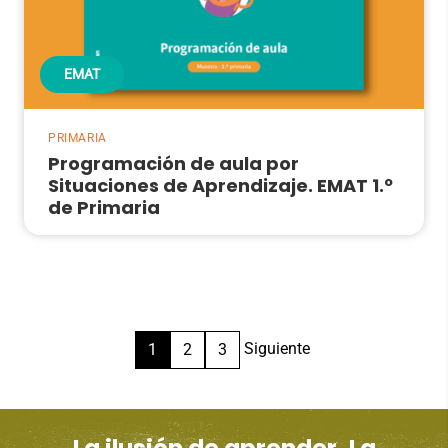
EMAT
PRIMARIA
Programación de aula por
Situaciones de Aprendizaje. EMAT 1.º
de Primaria
Paginación
Siguiente
1
2
3
de
entradas