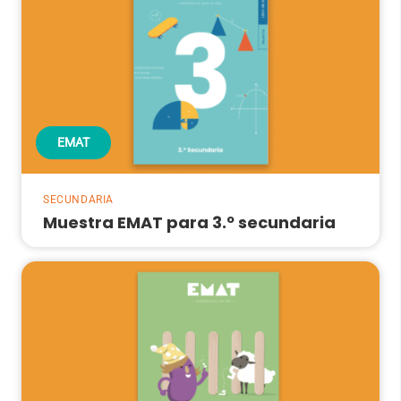
EMAT
SECUNDARIA
Muestra EMAT para 3.º secundaria