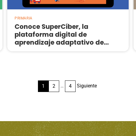
PRIMARIA
Conoce SuperCíber, la
plataforma digital de
aprendizaje adaptativo de
Lengua y Literatura para EP
…
Siguiente
1
2
4