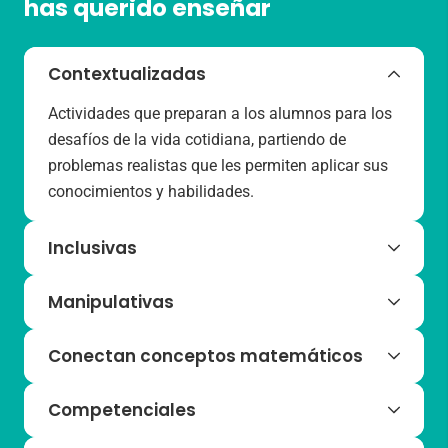
has querido enseñar
Contextualizadas
Actividades que preparan a los alumnos para los
desafíos de la vida cotidiana, partiendo de
problemas realistas que les permiten aplicar sus
conocimientos y habilidades.
Inclusivas
EMAT ofrece actividades y recursos multinivel,
Manipulativas
sesiones de repaso y de autoevaluación, y una
secuencia adaptable para asegurar que ningún
El programa incluye una gran variedad de
Conectan conceptos matemáticos
alumno se queda atrás.
materiales y recursos que hacen que las clases
sean dinámicas, prácticas y emocionantes,
La programación curricular de EMAT conecta los
Competenciales
facilitando la construcción del razonamiento
ejes competenciales desde preescolar hasta
abstracto.
secundaria, asegurando una continuidad en el