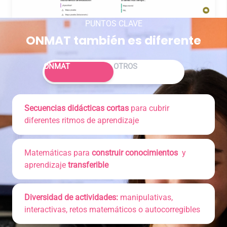
PUNTOS CLAVE
ONMAT también es diferente
Alternar entre ONMAT y Otros
ONMAT
OTROS
Secuencias didácticas cortas
para cubrir
diferentes ritmos de aprendizaje
Matemáticas para
construir conocimientos
y
aprendizaje
transferible
Diversidad de actividades:
manipulativas,
interactivas, retos matemáticos o autocorregibles