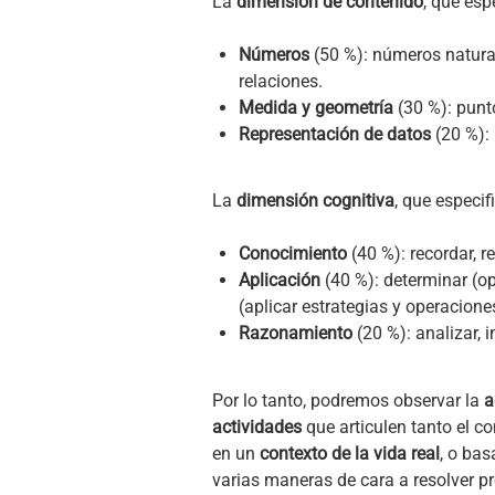
La
dimensión de contenido
, que esp
Números
(50 %): números natura
relaciones.
Medida y geometría
(30 %): punt
Representación de datos
(20 %): 
La
dimensión cognitiva
, que especi
Conocimiento
(40 %): recordar, r
Aplicación
(40 %): determinar (o
(aplicar estrategias y operacione
Razonamiento
(20 %): analizar, i
Por lo tanto, podremos observar la
a
actividades
que articulen tanto el c
en un
contexto de la vida real
, o bas
varias maneras de cara a resolver p