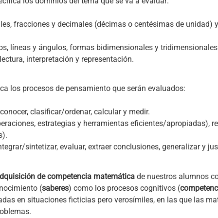
ecifica los dominios del tema que se va a evaluar:
les, fracciones y decimales (décimas o centésimas de unidad) y
os, líneas y ángulos, formas bidimensionales y tridimensionales
lectura, interpretación y representación.
fica los procesos de pensamiento que serán evaluados:
econocer, clasificar/ordenar, calcular y medir.
peraciones, estrategias y herramientas eficientes/apropiadas), 
s).
ntegrar/sintetizar, evaluar, extraer conclusiones, generalizar y just
dquisición de competencia matemática
de nuestros alumnos co
onocimiento (
saberes
) como los procesos cognitivos (
competenci
adas en situaciones ficticias pero verosímiles, en las que las 
roblemas.