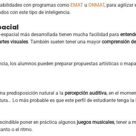
 habilidades con programas como
EMAT
u
ONMAT
, para agilizar
os con este tipo de inteligencia.
pacial
l-espacial más desarrollada tienen mucha facilidad para
entende
artes visuales
. También suelen tener una mayor
comprensión de
ncia,
los alumnos pueden preparar propuestas artísticas o mapas
a predisposición natural a la
percepción auditiva
, en el momen
itura… Lo más probable es que este perfil de estudiante tenga la
escindible poner en práctica
algunos
juegos musicales
, tener a
canto o el ritmo.