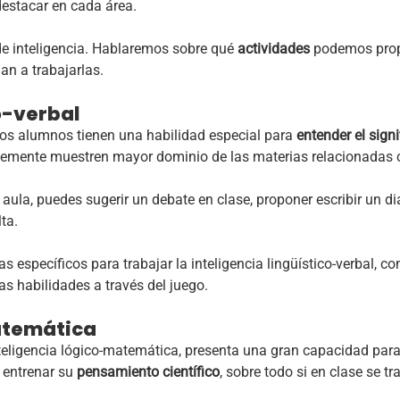
estacar en cada área.
 de inteligencia. Hablaremos sobre qué
actividades
podemos propo
n a trabajarlas.
o-verbal
, los alumnos tienen
una habilidad especial para
entender el signi
iblemente muestren mayor dominio de las materias relacionadas 
 aula,
puedes sugerir un debate en clase, proponer escribir un di
lta.
específicos para trabajar la inteligencia lingüístico-verbal, 
s habilidades a través del juego.
atemática
teligencia lógico-matemática, presenta una gran capacidad par
y entrenar su
pensamiento científico
, sobre todo si en clase se 