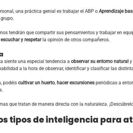
ersonal, una práctica genial es trabajar el ABP o
Aprendizaje bas
l grupo.
umnos tendrán que compartir sus pensamientos y trabajar en equ
o
escuchar y respetar
la opinión de otros compañeros.
a
ta siente una especial tendencia a
observar su entorno natural
y 
bilidad a la hora de observar, identificar y clasificar las distint
a, podéis
cultivar un huerto
,
hacer excursiones
periódicas a entor
a.
s que tratan de manera directa con la naturaleza. ¡Descúbrel
s tipos de inteligencia para a