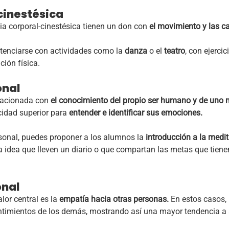
cinestésica
ia corporal-cinestésica tienen un don con
el movimiento y las c
potenciarse con actividades como la
danza
o el
teatro
, con ejerci
ción física.
onal
elacionada
con
el conocimiento del propio ser humano y de uno
cidad superior para
entender e identificar sus emociones.
ersonal, puedes proponer a los alumnos la
introducción a la medi
idea que lleven un diario o que compartan las metas que tiene
onal
alor central es la
empatía hacia otras personas.
En estos casos, 
entimientos de los demás, mostrando así una mayor tendencia a 